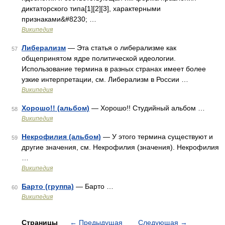
диктаторского типа[1][2][3], характерными
признаками&#8230; …
Википедия
Либерализм
— Эта статья о либерализме как
57
общепринятом ядре политической идеологии.
Использование термина в разных странах имеет более
узкие интерпретации, см. Либерализм в России …
Википедия
Хорошо!! (альбом)
— Хорошо!! Студийный альбом …
58
Википедия
Некрофилия (альбом)
— У этого термина существуют и
59
другие значения, см. Некрофилия (значения). Некрофилия
…
Википедия
Барто (группа)
— Барто …
60
Википедия
Страницы
←
Предыдущая
Следующая
→