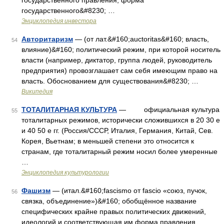
государственного правления, форма
государственного&#8230; …
Энциклопедия инвестора
Авторитаризм
— (от лат.&#160;auctoritas&#160; власть,
54
влияние)&#160; политический режим, при которой носитель
власти (например, диктатор, группа людей, руководитель
предприятия) провозглашает сам себя имеющим право на
власть. Обоснованием для существования&#8230; …
Википедия
ТОТАЛИТАРНАЯ КУЛЬТУРА
— официальная культура
55
тоталитарных режимов, исторически сложившихся в 20 30 е
и 40 50 е гг. (Россия/СССР, Италия, Германия, Китай, Сев.
Корея, Вьетнам; в меньшей степени это относится к
странам, где тоталитарный режим носил более умеренные
…
Энциклопедия культурологии
Фашизм
— (итал.&#160;fascismo от fascio «союз, пучок,
56
связка, объединение»)&#160; обобщённое название
специфических крайне правых политических движений,
идеологий и соответствующая им форма правления